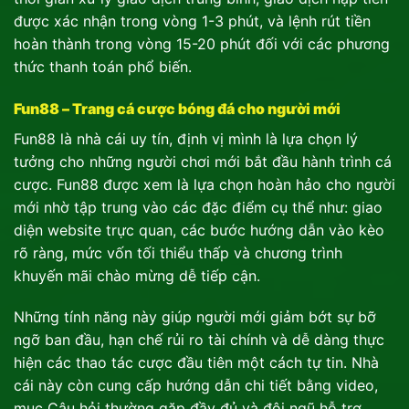
được xác nhận trong vòng 1-3 phút, và lệnh rút tiền
hoàn thành trong vòng 15-20 phút đối với các phương
thức thanh toán phổ biến.
Fun88 – Trang cá cược bóng đá cho người mới
Fun88 là nhà cái uy tín, định vị mình là lựa chọn lý
tưởng cho những người chơi mới bắt đầu hành trình cá
cược. Fun88 được xem là lựa chọn hoàn hảo cho người
mới nhờ tập trung vào các đặc điểm cụ thể như: giao
diện website trực quan, các bước hướng dẫn vào kèo
rõ ràng, mức vốn tối thiểu thấp và chương trình
khuyến mãi chào mừng dễ tiếp cận.
Những tính năng này giúp người mới giảm bớt sự bỡ
ngỡ ban đầu, hạn chế rủi ro tài chính và dễ dàng thực
hiện các thao tác cược đầu tiên một cách tự tin. Nhà
cái này còn cung cấp hướng dẫn chi tiết bằng video,
mục Câu hỏi thường gặp đầy đủ và đội ngũ hỗ trợ