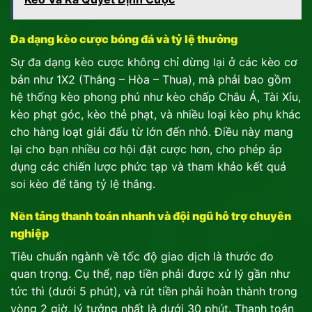
Đa dạng kèo cược bóng đá và tỷ lệ thưởng
Sự đa dạng kèo cược không chỉ dừng lại ở các kèo cơ
bản như 1X2 (Thắng – Hòa – Thua), mà phải bao gồm
hệ thống kèo phong phú như kèo chấp Châu Á, Tài Xỉu,
kèo phạt góc, kèo thẻ phạt, và nhiều loại kèo phụ khác
cho hàng loạt giải đấu từ lớn đến nhỏ. Điều này mang
lại cho bạn nhiều cơ hội đặt cược hơn, cho phép áp
dụng các chiến lược phức tạp và tham khảo kết quả
soi kèo để tăng tỷ lệ thắng.
Nền tảng thanh toán nhanh và đội ngũ hỗ trợ chuyên
nghiệp
Tiêu chuẩn ngành về tốc độ giao dịch là thước đo
quan trọng. Cụ thể, nạp tiền phải được xử lý gần như
tức thì (dưới 5 phút), và rút tiền phải hoàn thành trong
vòng 2 giờ, lý tưởng nhất là dưới 30 phút. Thanh toán