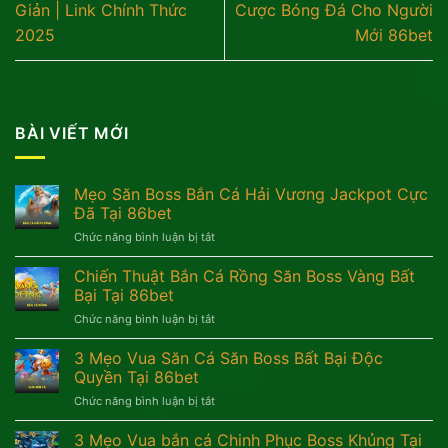
Giản | Link Chính Thức
Cược Bóng Đá Cho Người
2025
Mới 86bet
BÀI VIẾT MỚI
Mẹo Săn Boss Bắn Cá Hải Vương Jackpot Cực
Đã Tại 86bet
ở
Chức năng bình luận bị tắt
Mẹo
Săn
Chiến Thuật Bắn Cá Rồng Săn Boss Vàng Bất
Boss
Bại Tại 86bet
Bắn
ở
Chức năng bình luận bị tắt
Cá
Chiến
Hải
Thuật
3 Mẹo Vua Săn Cá Săn Boss Bất Bại Độc
Vương
Bắn
Jackpot
Quyền Tại 86bet
Cá
Cực
ở
Chức năng bình luận bị tắt
Rồng
Đã
3
Săn
Tại
Mẹo
3 Mẹo Vua bắn cá Chinh Phục Boss Khủng Tại
Boss
86bet