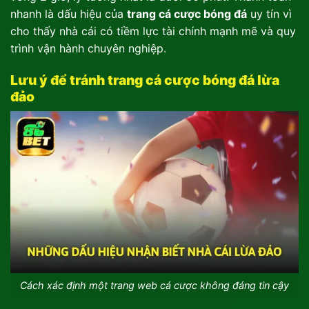
nhanh là dấu hiệu của
trang cá cược bóng đá
uy tín vì
cho thấy nhà cái có tiềm lực tài chính mạnh mẽ và quy
trình vận hành chuyên nghiệp.
Lưu ý để tránh trang cá cược bóng đá lừa
đảo
Cách xác định một trang web cá cược không đáng tin cậy