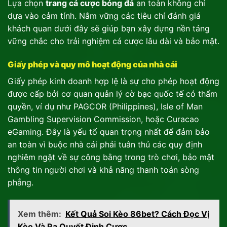
Lựa chọn
trang cá cược bóng đá
an toàn không chỉ
dựa vào cảm tính. Nắm vững các tiêu chí đánh giá
khách quan dưới đây sẽ giúp bạn xây dựng nền tảng
vững chắc cho trải nghiệm cá cược lâu dài và bảo mật.
Giấy phép và quy mô hoạt động của nhà cái
Giấy phép kinh doanh hợp lệ là sự cho phép hoạt động
được cấp bởi cơ quan quản lý cờ bạc quốc tế có thẩm
quyền, ví dụ như PAGCOR (Philippines), Isle of Man
Gambling Supervision Commission, hoặc Curacao
eGaming. Đây là yếu tố quan trọng nhất để đảm bảo
an toàn vì buộc nhà cái phải tuân thủ các quy định
nghiêm ngặt về sự công bằng trong trò chơi, bảo mật
thông tin người chơi và khả năng thanh toán sòng
phẳng.
Xem thêm:
Kết Quả Soi Kèo 86bet? Cách Đọc Vị
Kèo Và Ra Quyết Định Cược