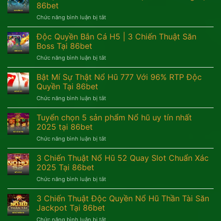
Vua
Vàng
86bet
Săn
Bất
ở
Chức năng bình luận bị tắt
Cá
Bại
3
Săn
Tại
Mẹo
Độc Quyền Bắn Cá H5 | 3 Chiến Thuật Săn
Boss
86bet
Vua
Bất
Boss Tại 86bet
bắn
Bại
ở
Chức năng bình luận bị tắt
cá
Độc
Độc
Chinh
Quyền
Quyền
Bật Mí Sự Thật Nổ Hũ 777 Với 96% RTP Độc
Phục
Tại
Bắn
Boss
Quyền Tại 86bet
86bet
Cá
Khủng
ở
Chức năng bình luận bị tắt
H5
Tại
Bật
|
86bet
Mí
Tuyển chọn 5 sản phẩm Nổ hũ uy tín nhất
3
Sự
Chiến
2025 tại 86bet
Thật
Thuật
ở
Chức năng bình luận bị tắt
Nổ
Săn
Tuyển
Hũ
Boss
chọn
3 Chiến Thuật Nổ Hũ 52 Quay Slot Chuẩn Xác
777
Tại
5
Với
2025 Tại 86bet
86bet
sản
96%
ở
Chức năng bình luận bị tắt
phẩm
RTP
3
Nổ
Độc
Chiến
3 Chiến Thuật Độc Quyền Nổ Hũ Thần Tài Săn
hũ
Quyền
Thuật
uy
Jackpot Tại 86bet
Tại
Nổ
tín
86bet
ở
Chức năng bình luận bị tắt
Hũ