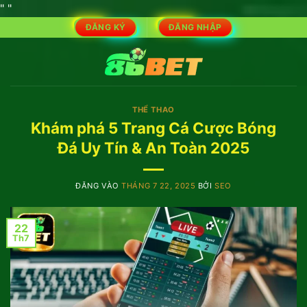
Bỏ
"
"
qua
ĐĂNG KÝ
ĐĂNG NHẬP
nội
dung
THỂ THAO
Khám phá 5 Trang Cá Cược Bóng
Đá Uy Tín & An Toàn 2025
ĐĂNG VÀO
THÁNG 7 22, 2025
BỞI
SEO
22
Th7