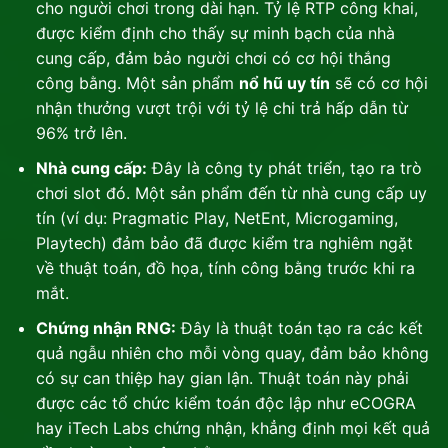
cho người chơi trong dài hạn. Tỷ lệ RTP công khai,
được kiểm định cho thấy sự minh bạch của nhà
cung cấp, đảm bảo người chơi có cơ hội thắng
công bằng. Một sản phẩm
nổ hũ uy tín
sẽ có cơ hội
nhận thưởng vượt trội với tỷ lệ chi trả hấp dẫn từ
96% trở lên.
Nhà cung cấp:
Đây là công ty phát triển, tạo ra trò
chơi slot đó. Một sản phẩm đến từ nhà cung cấp uy
tín (ví dụ: Pragmatic Play, NetEnt, Microgaming,
Playtech) đảm bảo đã được kiểm tra nghiêm ngặt
về thuật toán, đồ họa, tính công bằng trước khi ra
mắt.
Chứng nhận RNG:
Đây là thuật toán tạo ra các kết
quả ngẫu nhiên cho mỗi vòng quay, đảm bảo không
có sự can thiệp hay gian lận. Thuật toán này phải
được các tổ chức kiểm toán độc lập như eCOGRA
hay iTech Labs chứng nhận, khẳng định mọi kết quả