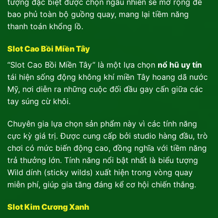
tượng đặc biệt được chọn ngẫu nhiên sẽ mở rộng để
bao phủ toàn bộ guồng quay, mang lại tiềm năng
thanh toán khổng lồ.
Slot Cao Bồi Miền Tây
“Slot Cao Bồi Miền Tây” là một lựa chọn
nổ hũ uy tín
tái hiện sống động không khí miền Tây hoang dã nước
Mỹ, nơi diễn ra những cuộc đối đầu gay cấn giữa các
tay súng cừ khôi.
Chuyên gia lựa chọn sản phẩm này vì các tính năng
cực kỳ giá trị. Được cung cấp bởi studio hàng đầu, trò
chơi có mức biến động cao, đồng nghĩa với tiềm năng
trả thưởng lớn. Tính năng nổi bật nhất là biểu tượng
Wild dính (sticky wilds) xuất hiện trong vòng quay
miễn phí, giúp gia tăng đáng kể cơ hội chiến thắng.
Slot Kim Cương Xanh