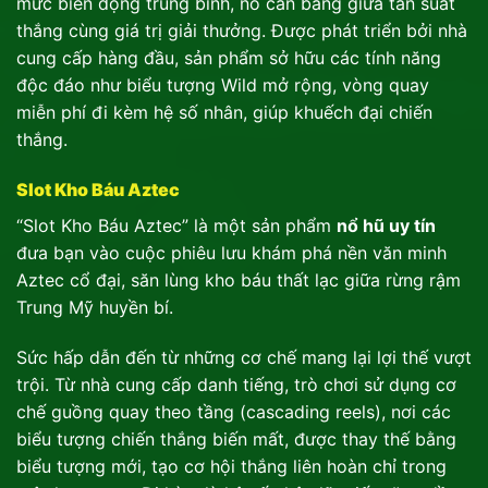
mức biến động trung bình, nó cân bằng giữa tần suất
thắng cùng giá trị giải thưởng. Được phát triển bởi nhà
cung cấp hàng đầu, sản phẩm sở hữu các tính năng
độc đáo như biểu tượng Wild mở rộng, vòng quay
miễn phí đi kèm hệ số nhân, giúp khuếch đại chiến
thắng.
Slot Kho Báu Aztec
“Slot Kho Báu Aztec” là một sản phẩm
nổ hũ uy tín
đưa bạn vào cuộc phiêu lưu khám phá nền văn minh
Aztec cổ đại, săn lùng kho báu thất lạc giữa rừng rậm
Trung Mỹ huyền bí.
Sức hấp dẫn đến từ những cơ chế mang lại lợi thế vượt
trội. Từ nhà cung cấp danh tiếng, trò chơi sử dụng cơ
chế guồng quay theo tầng (cascading reels), nơi các
biểu tượng chiến thắng biến mất, được thay thế bằng
biểu tượng mới, tạo cơ hội thắng liên hoàn chỉ trong