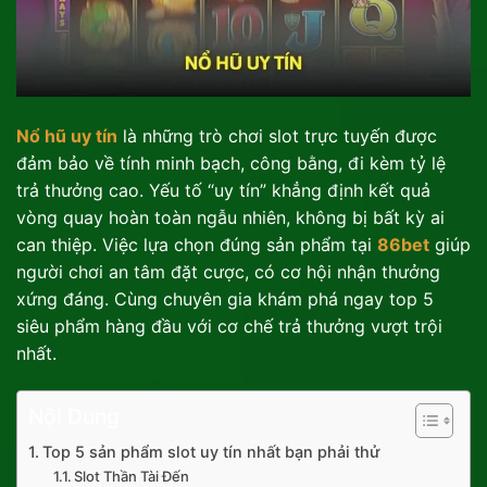
Nổ hũ uy tín
là những trò chơi slot trực tuyến được
đảm bảo về tính minh bạch, công bằng, đi kèm tỷ lệ
trả thưởng cao. Yếu tố “uy tín” khẳng định kết quả
vòng quay hoàn toàn ngẫu nhiên, không bị bất kỳ ai
can thiệp. Việc lựa chọn đúng sản phẩm tại
86bet
giúp
người chơi an tâm đặt cược, có cơ hội nhận thưởng
xứng đáng. Cùng chuyên gia khám phá ngay top 5
siêu phẩm hàng đầu với cơ chế trả thưởng vượt trội
nhất.
Nội Dung
Top 5 sản phẩm slot uy tín nhất bạn phải thử
Slot Thần Tài Đến