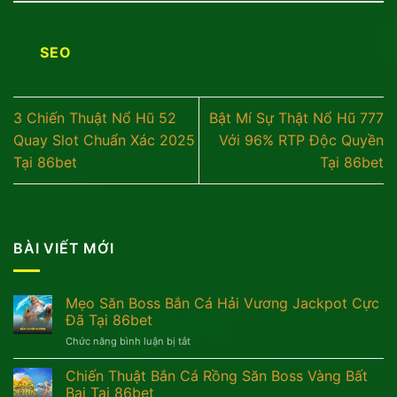
SEO
3 Chiến Thuật Nổ Hũ 52
Bật Mí Sự Thật Nổ Hũ 777
Quay Slot Chuẩn Xác 2025
Với 96% RTP Độc Quyền
Tại 86bet
Tại 86bet
BÀI VIẾT MỚI
Mẹo Săn Boss Bắn Cá Hải Vương Jackpot Cực
Đã Tại 86bet
ở
Chức năng bình luận bị tắt
Mẹo
Săn
Chiến Thuật Bắn Cá Rồng Săn Boss Vàng Bất
Boss
Bại Tại 86bet