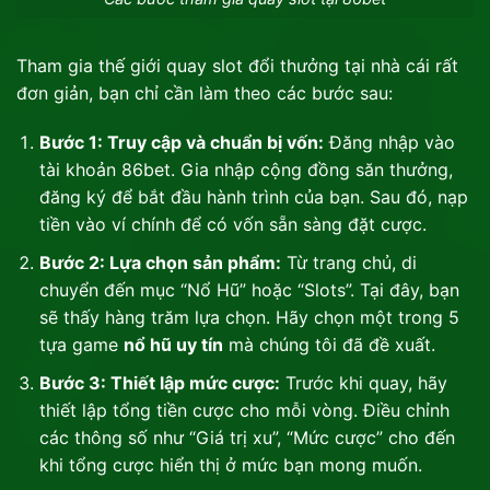
Tham gia thế giới quay slot đổi thưởng tại nhà cái rất
đơn giản, bạn chỉ cần làm theo các bước sau:
Bước 1: Truy cập và chuẩn bị vốn:
Đăng nhập vào
tài khoản 86bet. Gia nhập cộng đồng săn thưởng,
đăng ký để bắt đầu hành trình của bạn. Sau đó, nạp
tiền vào ví chính để có vốn sẵn sàng đặt cược.
Bước 2: Lựa chọn sản phẩm:
Từ trang chủ, di
chuyển đến mục “Nổ Hũ” hoặc “Slots”. Tại đây, bạn
sẽ thấy hàng trăm lựa chọn. Hãy chọn một trong 5
tựa game
nổ hũ uy tín
mà chúng tôi đã đề xuất.
Bước 3: Thiết lập mức cược:
Trước khi quay, hãy
thiết lập tổng tiền cược cho mỗi vòng. Điều chỉnh
các thông số như “Giá trị xu”, “Mức cược” cho đến
khi tổng cược hiển thị ở mức bạn mong muốn.