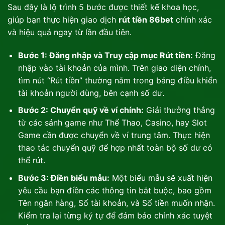
Sau đây là lộ trình 5 bước được thiết kế khoa học,
giúp bạn thực hiện giao dịch
rút tiền 86bet
chính xác
và hiệu quả ngay từ lần đầu tiên.
Bước 1: Đăng nhập và Truy cập mục Rút tiền:
Đăng
nhập vào tài khoản của mình. Trên giao diện chính,
tìm nút “Rút tiền” thường nằm trong bảng điều khiển
tài khoản người dùng, bên cạnh số dư.
Bước 2: Chuyển quỹ về ví chính:
Giải thưởng thắng
từ các sảnh game như Thể Thao, Casino, hay Slot
Game cần được chuyển về ví trung tâm. Thực hiện
thao tác chuyển quỹ để hợp nhất toàn bộ số dư có
thể rút.
Bước 3: Điền biểu mẫu:
Một biểu mẫu sẽ xuất hiện
yêu cầu bạn điền các thông tin bắt buộc, bao gồm
Tên ngân hàng, Số tài khoản, và Số tiền muốn nhận.
Kiểm tra lại từng ký tự để đảm bảo chính xác tuyệt