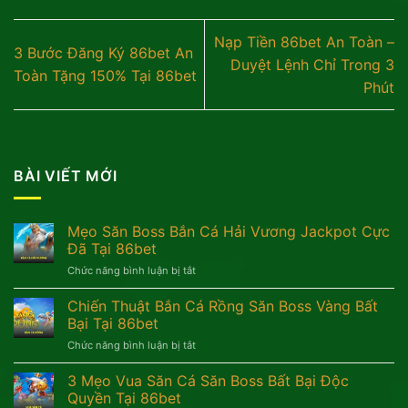
Nạp Tiền 86bet An Toàn –
3 Bước Đăng Ký 86bet An
Duyệt Lệnh Chỉ Trong 3
Toàn Tặng 150% Tại 86bet
Phút
BÀI VIẾT MỚI
Mẹo Săn Boss Bắn Cá Hải Vương Jackpot Cực
Đã Tại 86bet
ở
Chức năng bình luận bị tắt
Mẹo
Săn
Chiến Thuật Bắn Cá Rồng Săn Boss Vàng Bất
Boss
Bại Tại 86bet
Bắn
ở
Chức năng bình luận bị tắt
Cá
Chiến
Hải
Thuật
3 Mẹo Vua Săn Cá Săn Boss Bất Bại Độc
Vương
Bắn
Jackpot
Quyền Tại 86bet
Cá