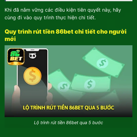
Khi đã nắm vững các điều kiện tiên quyết này, hãy
cùng đi vào quy trình thực hiện chi tiết.
Quy trình rút tiền 86bet chi tiết cho người
mới
Lộ trình rút tiền 86bet qua 5 bước