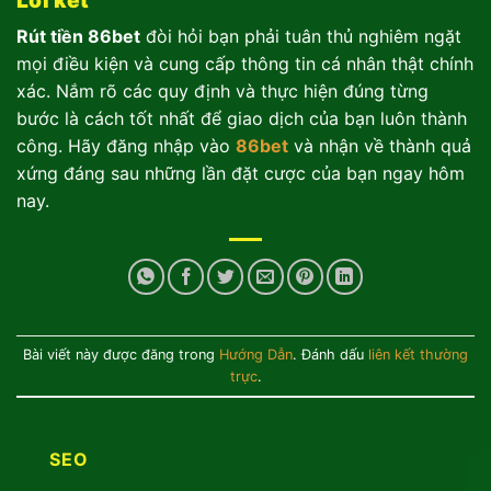
Rút tiền 86bet
đòi hỏi bạn phải tuân thủ nghiêm ngặt
mọi điều kiện và cung cấp thông tin cá nhân thật chính
xác. Nắm rõ các quy định và thực hiện đúng từng
bước là cách tốt nhất để giao dịch của bạn luôn thành
công. Hãy đăng nhập vào
86bet
và nhận về thành quả
xứng đáng sau những lần đặt cược của bạn ngay hôm
nay.
Bài viết này được đăng trong
Hướng Dẫn
. Đánh dấu
liên kết thường
trực
.
SEO