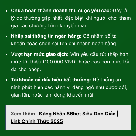
Chưa hoàn thành doanh thu cược yêu cầu:
Đây là
lý do thường gặp nhất, đặc biệt khi người chơi tham
gia các chương trình khuyến mãi.
Nhập sai thông tin ngân hàng:
Gõ nhầm số tài
khoản hoặc chọn sai tên chi nhánh ngân hàng.
Vượt hạn mức giao dịch:
Vốn yêu cầu rút thấp hơn
mức tối thiểu (100.000 VNĐ) hoặc cao hơn mức tối
đa cho phép.
Tài khoản có dấu hiệu bất thường:
Hệ thống an
ninh phát hiện các hành vi đáng ngờ như cược đối,
gian lận, hoặc lạm dụng khuyến mãi.
Xem thêm:
Đăng Nhập 86bet Siêu Đơn Giản |
Link Chính Thức 2025