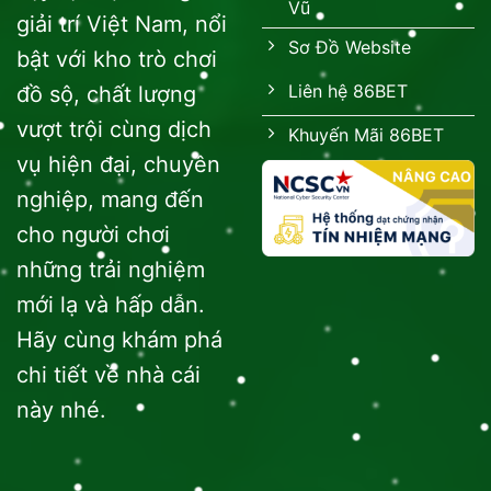
Vũ
giải trí Việt Nam, nổi
Sơ Đồ Website
bật với kho trò chơi
Liên hệ 86BET
đồ sộ, chất lượng
vượt trội cùng dịch
Khuyến Mãi 86BET
vụ hiện đại, chuyên
nghiệp, mang đến
cho người chơi
những trải nghiệm
mới lạ và hấp dẫn.
Hãy cùng khám phá
chi tiết về nhà cái
này nhé.