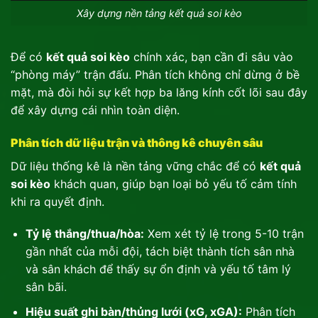
Xây dựng nền tảng kết quả soi kèo
Để có
kết quả soi kèo
chính xác, bạn cần đi sâu vào
“phòng máy” trận đấu. Phân tích không chỉ dừng ở bề
mặt, mà đòi hỏi sự kết hợp ba lăng kính cốt lõi sau đây
để xây dựng cái nhìn toàn diện.
Phân tích dữ liệu trận và thông kê chuyên sâu
Dữ liệu thống kê là nền tảng vững chắc để có
kết quả
soi kèo
khách quan, giúp bạn loại bỏ yếu tố cảm tính
khi ra quyết định.
Tỷ lệ thắng/thua/hòa:
Xem xét tỷ lệ trong 5-10 trận
gần nhất của mỗi đội, tách biệt thành tích sân nhà
và sân khách để thấy sự ổn định và yếu tố tâm lý
sân bãi.
Hiệu suất ghi bàn/thủng lưới (xG, xGA):
Phân tích