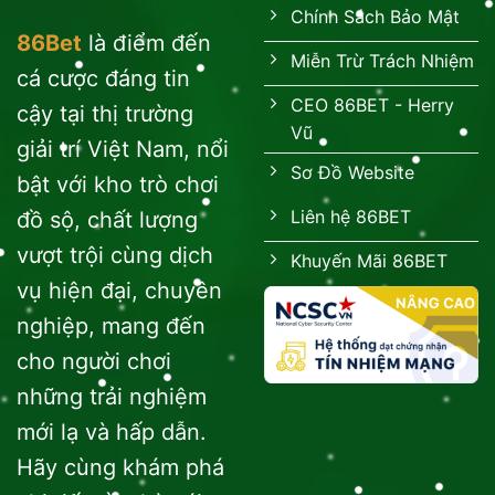
Minh
Chính Sách Bảo Mật
Tại
86Bet
là điểm đến
86bet
Miễn Trừ Trách Nhiệm
cá cược đáng tin
CEO 86BET - Herry
cậy tại thị trường
Vũ
giải trí Việt Nam, nổi
Sơ Đồ Website
bật với kho trò chơi
Liên hệ 86BET
đồ sộ, chất lượng
vượt trội cùng dịch
Khuyến Mãi 86BET
vụ hiện đại, chuyên
nghiệp, mang đến
cho người chơi
những trải nghiệm
mới lạ và hấp dẫn.
Hãy cùng khám phá