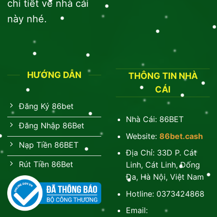
chi tiết về nhà cái
này nhé.
HƯỚNG DẪN
THÔNG TIN NHÀ
CÁI
Đăng Ký 86bet
Nhà Cái: 86BET
Đăng Nhập 86Bet
Website:
86bet.cash
Nạp Tiền 86BET
Địa Chỉ: 33D P. Cát
Rút Tiền 86Bet
Linh, Cát Linh, Đống
Đa, Hà Nội, Việt Nam
Hotline: 0373424868
Email: