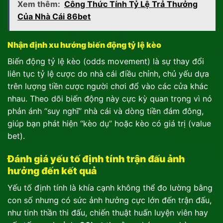
Xem thêm:
Công Thức Tính Tỷ Lệ Trả Thưởng
Của Nhà Cái 86bet
Nhận định xu hướng biến động tỷ lệ kèo
Biến động tỷ lệ kèo (odds movement) là sự thay đổi
liên tục tỷ lệ cược do nhà cái điều chỉnh, chủ yếu dựa
trên lượng tiền cược người chơi đổ vào các cửa khác
nhau. Theo dõi biến động này cực kỳ quan trọng vì nó
phản ánh “suy nghĩ” nhà cái và dòng tiền đám đông,
giúp bạn phát hiện “kèo dụ” hoặc kèo có giá trị (value
bet).
Đánh giá yếu tố định tính trận đấu ảnh
hưởng đến kết quả
Yếu tố định tính là khía cạnh không thể đo lường bằng
con số nhưng có sức ảnh hưởng cực lớn đến trận đấu,
như tinh thần thi đấu, chiến thuật huấn luyện viên hay