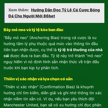
Xem thêm:
Hướng Dẫn Đọc Tỷ Lệ Cá Cược Bóng
Đá Cho Người Mới 86bet
Bẫy mỏ neo và tỷ lệ kèo ban đầu
“Bẫy mỏ neo” (Anchoring Bias) trong cá cược là xu
hướng tâm lý phụ thuộc quá mức vào thông tin đầu
tiên bạn nhận được, cụ thể là
tỷ lệ trả thưởng của nhà
cái
được đưa ra ban đầu. Tỷ lệ này trở thành “mỏ neo”
nguy hiểm vì nó định hình sẵn nhận thức về trận đấu
trước khi bạn kịp tự phân tích.
Thiên vị xác nhận và lựa chọn có sẵn
“Thiên vị xác nhận” (Confirmation Bias) là khuynh
hướng chỉ tìm kiếm, diễn giải và ghi nhớ thông tin xác
nhận niềm tin sẵn có. Ví dụ, nếu bạn yêu thích đội
Manchester United, bạn sẽ có xu hướng chỉ đọc phân