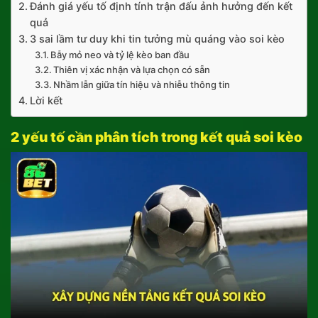
Đánh giá yếu tố định tính trận đấu ảnh hưởng đến kết
quả
3 sai lầm tư duy khi tin tưởng mù quáng vào soi kèo
Bẫy mỏ neo và tỷ lệ kèo ban đầu
Thiên vị xác nhận và lựa chọn có sẵn
Nhầm lẫn giữa tín hiệu và nhiễu thông tin
Lời kết
2 yếu tố cần phân tích trong kết quả soi kèo