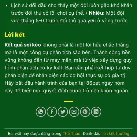
Lịch sử đối đầu cho thấy một đội luôn gặp khó khăn
trước đối thủ có lối chơi cụ thể. /
Nhiễu:
Một đội
vừa thắng 5-0 trước đối thủ quá yếu ở vòng trước.
Lời kết
Kết quả soi kèo
không phải là một lời hứa chắc thắng
mà là một công cụ phân tích sắc bén. Thành công bền
vững không đến từ may mắn, mà từ việc xây dựng quy
trình phân tích có kỷ luật. Bạn cần phải kết hợp tư duy
phản biện để nhận diện các cơ hội thực sự có giá trị.
Hãy bắt đầu hành trình của bạn tại 86bet ngay hôm
nay để biến mọi quyết định cược trở nên khôn ngoan.
Bài viết này được đăng trong
Thể Thao
. Đánh dấu
liên kết thường