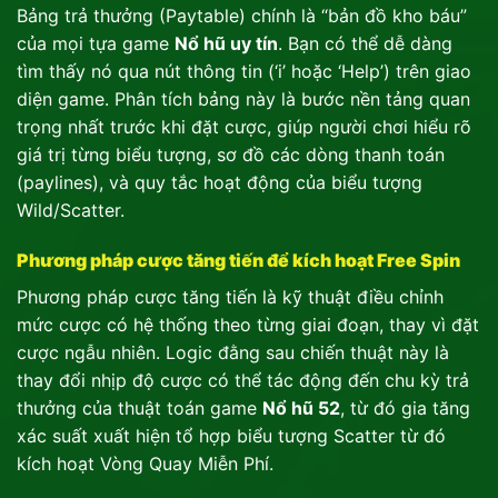
Bảng trả thưởng (Paytable) chính là “bản đồ kho báu”
của mọi tựa game
Nổ hũ uy tín
. Bạn có thể dễ dàng
tìm thấy nó qua nút thông tin (‘i’ hoặc ‘Help’) trên giao
diện game. Phân tích bảng này là bước nền tảng quan
trọng nhất trước khi đặt cược, giúp người chơi hiểu rõ
giá trị từng biểu tượng, sơ đồ các dòng thanh toán
(paylines), và quy tắc hoạt động của biểu tượng
Wild/Scatter.
Phương pháp cược tăng tiến để kích hoạt Free Spin
Phương pháp cược tăng tiến là kỹ thuật điều chỉnh
mức cược có hệ thống theo từng giai đoạn, thay vì đặt
cược ngẫu nhiên. Logic đằng sau chiến thuật này là
thay đổi nhịp độ cược có thể tác động đến chu kỳ trả
thưởng của thuật toán game
Nổ hũ 52
, từ đó gia tăng
xác suất xuất hiện tổ hợp biểu tượng Scatter từ đó
kích hoạt Vòng Quay Miễn Phí.