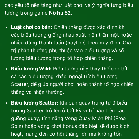
các yếu tố nền tảng như luật chơi và ý nghĩa từng biểu
tượng trong game
Nổ hũ 52
.
Luật chơi cơ bản:
Chiến thắng được xác định khi
các biểu tượng giống nhau xuất hiện trên một hoặc
nhiều dòng thanh toán (payline) theo quy định. Giá
trị phần thưởng phụ thuộc vào biểu tượng và số
lượng biểu tượng trong tổ hợp chiến thắng.
Biểu tượng Wild:
Biểu tượng này thay thế cho tất
cả các biểu tượng khác, ngoại trừ biểu tượng
Scatter, để giúp người chơi hoàn thành tổ hợp chiến
thắng và nhận thưởng.
Biểu tượng Scatter:
Khi bạn quay trúng từ 3 biểu
tượng Scatter trở lên ở bất kỳ vị trí nào trên các
guồng quay, tính năng Vòng Quay Miễn Phí (Free
Spin) hoặc vòng chơi bonus đặc biệt sẽ được kích
hoạt, mang đến cơ hội thắng lớn mà không tốn