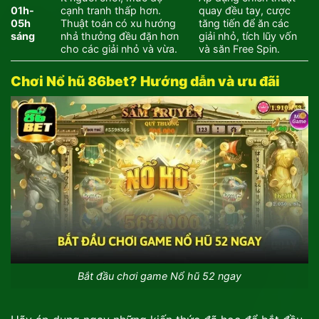
01h-
cạnh tranh thấp hơn.
quay đều tay, cược
05h
Thuật toán có xu hướng
tăng tiến để ăn các
sáng
nhả thưởng đều đặn hơn
giải nhỏ, tích lũy vốn
cho các giải nhỏ và vừa.
và săn Free Spin.
Chơi Nổ hũ 86bet? Hướng dẫn và ưu đãi
Bắt đầu chơi game Nổ hũ 52 ngay