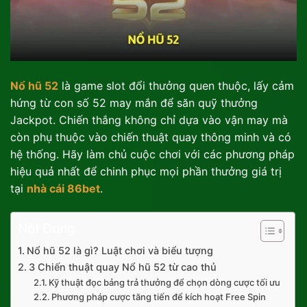
Nổ hũ 52
là game slot đổi thưởng quen thuộc, lấy cảm
hứng từ con số 52 may mắn để săn quỹ thưởng
Jackpot. Chiến thắng không chỉ dựa vào vận may mà
còn phụ thuộc vào chiến thuật quay thông minh và có
hệ thống. Hãy làm chủ cuộc chơi với các phương pháp
hiệu quả nhất để chinh phục mọi phần thưởng giá trị
tại
nhà cái 86bet
.
Nội Dung
Nổ hũ 52 là gì? Luật chơi và biểu tượng
3 Chiến thuật quay Nổ hũ 52 từ cao thủ
Kỹ thuật đọc bảng trả thưởng để chọn dòng cược tối ưu
Phương pháp cược tăng tiến để kích hoạt Free Spin