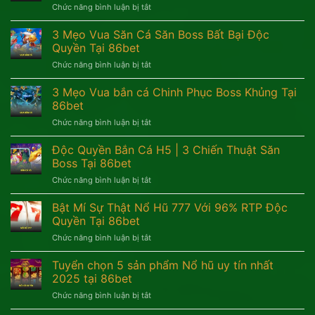
ở
Chức năng bình luận bị tắt
Cá
Chiến
Hải
Thuật
3 Mẹo Vua Săn Cá Săn Boss Bất Bại Độc
Vương
Bắn
Jackpot
Quyền Tại 86bet
Cá
Cực
ở
Chức năng bình luận bị tắt
Rồng
Đã
3
Săn
Tại
Mẹo
3 Mẹo Vua bắn cá Chinh Phục Boss Khủng Tại
Boss
86bet
Vua
Vàng
86bet
Săn
Bất
ở
Chức năng bình luận bị tắt
Cá
Bại
3
Săn
Tại
Mẹo
Độc Quyền Bắn Cá H5 | 3 Chiến Thuật Săn
Boss
86bet
Vua
Bất
Boss Tại 86bet
bắn
Bại
ở
Chức năng bình luận bị tắt
cá
Độc
Độc
Chinh
Quyền
Quyền
Bật Mí Sự Thật Nổ Hũ 777 Với 96% RTP Độc
Phục
Tại
Bắn
Boss
Quyền Tại 86bet
86bet
Cá
Khủng
ở
Chức năng bình luận bị tắt
H5
Tại
Bật
|
86bet
Mí
Tuyển chọn 5 sản phẩm Nổ hũ uy tín nhất
3
Sự
Chiến
2025 tại 86bet
Thật
Thuật
ở
Chức năng bình luận bị tắt
Nổ
Săn
Tuyển
Hũ
Boss