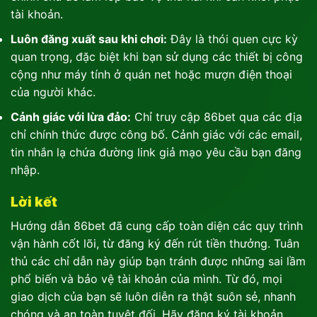
tài khoản.
Luôn đăng xuất sau khi chơi:
Đây là thói quen cực kỳ
quan trọng, đặc biệt khi bạn sử dụng các thiết bị công
cộng như máy tính ở quán net hoặc mượn điện thoại
của người khác.
Cảnh giác với lừa đảo:
Chỉ truy cập 86bet qua các địa
chỉ chính thức được công bố. Cảnh giác với các email,
tin nhắn lạ chứa đường link giả mạo yêu cầu bạn đăng
nhập.
Lời kết
Hướng dẫn 86bet đã cung cấp toàn diện các quy trình
vận hành cốt lõi, từ đăng ký đến rút tiền thưởng. Tuân
thủ các chỉ dẫn này giúp bạn tránh được những sai lầm
phổ biến và bảo vệ tài khoản của mình. Từ đó, mọi
giao dịch của bạn sẽ luôn diễn ra thật suôn sẻ, nhanh
chóng và an toàn tuyệt đối. Hãy đăng ký tài khoản