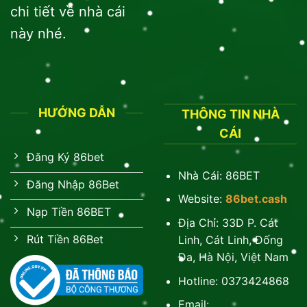
chi tiết về nhà cái
này nhé.
HƯỚNG DẪN
THÔNG TIN NHÀ
CÁI
Đăng Ký 86bet
Nhà Cái: 86BET
Đăng Nhập 86Bet
Website:
86bet.cash
Nạp Tiền 86BET
Địa Chỉ: 33D P. Cát
Rút Tiền 86Bet
Linh, Cát Linh, Đống
Đa, Hà Nội, Việt Nam
Hotline: 0373424868
Email: