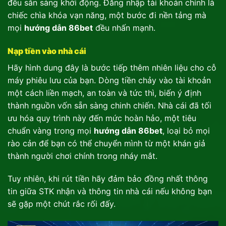
đều sẵn sàng khởi động. Đăng nhập tài khoản chính là
chiếc chìa khóa vạn năng, một bước đi nền tảng mà
mọi
hướng dẫn 86bet
đều nhấn mạnh.
Nạp tiền vào nhà cái
Hãy hình dung đây là bước tiếp thêm nhiên liệu cho cỗ
máy phiêu lưu của bạn. Dòng tiền chảy vào tài khoản
một cách liền mạch, an toàn và tức thì, biến ý định
thành nguồn vốn sẵn sàng chinh chiến. Nhà cái đã tối
ưu hóa quy trình này đến mức hoàn hảo, một tiêu
chuẩn vàng trong mọi
hướng dẫn 86bet
, loại bỏ mọi
rào cản để bạn có thể chuyển mình từ một khán giả
thành người chơi chính trong nháy mắt.
Tuy nhiên, khi rút tiền hãy đảm bảo đồng nhất thông
tin giữa STK nhận và thông tin nhà cái nếu không bạn
sẽ gặp một chút rắc rối đấy.