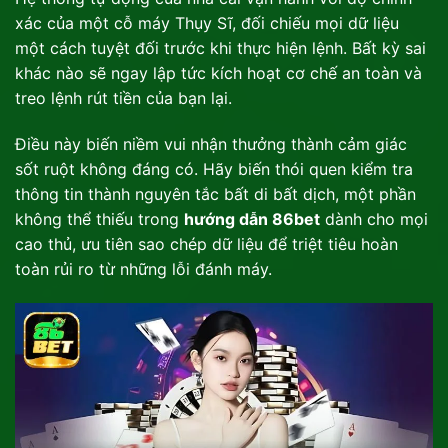
xác của một cỗ máy Thụy Sĩ, đối chiếu mọi dữ liệu
một cách tuyệt đối trước khi thực hiện lệnh. Bất kỳ sai
khác nào sẽ ngay lập tức kích hoạt cơ chế an toàn và
treo lệnh rút tiền của bạn lại.
Điều này biến niềm vui nhận thưởng thành cảm giác
sốt ruột không đáng có. Hãy biến thói quen kiểm tra
thông tin thành nguyên tắc bất di bất dịch, một phần
không thể thiếu trong
hướng dẫn 86bet
dành cho mọi
cao thủ, ưu tiên sao chép dữ liệu để triệt tiêu hoàn
toàn rủi ro từ những lỗi đánh máy.