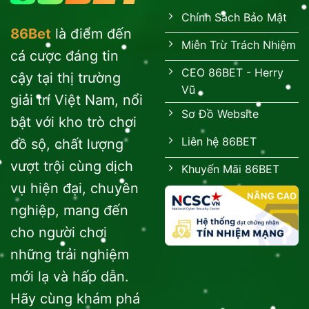
Minh
Chính Sách Bảo Mật
Tại
86Bet
là điểm đến
86bet
Miễn Trừ Trách Nhiệm
cá cược đáng tin
CEO 86BET - Herry
cậy tại thị trường
Vũ
giải trí Việt Nam, nổi
Sơ Đồ Website
bật với kho trò chơi
Liên hệ 86BET
đồ sộ, chất lượng
vượt trội cùng dịch
Khuyến Mãi 86BET
vụ hiện đại, chuyên
nghiệp, mang đến
cho người chơi
những trải nghiệm
mới lạ và hấp dẫn.
Hãy cùng khám phá