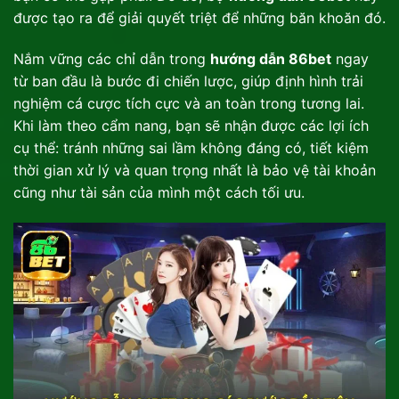
được tạo ra để giải quyết triệt để những băn khoăn đó.
Nắm vững các chỉ dẫn trong
hướng dẫn 86bet
ngay
từ ban đầu là bước đi chiến lược, giúp định hình trải
nghiệm cá cược tích cực và an toàn trong tương lai.
Khi làm theo cẩm nang, bạn sẽ nhận được các lợi ích
cụ thể: tránh những sai lầm không đáng có, tiết kiệm
thời gian xử lý và quan trọng nhất là bảo vệ tài khoản
cũng như tài sản của mình một cách tối ưu.