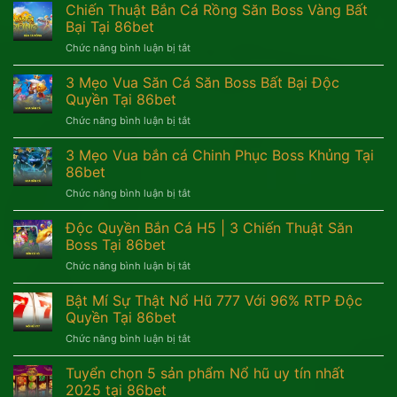
Săn
Chiến Thuật Bắn Cá Rồng Săn Boss Vàng Bất
Boss
Bại Tại 86bet
Bắn
ở
Chức năng bình luận bị tắt
Cá
Chiến
Hải
Thuật
3 Mẹo Vua Săn Cá Săn Boss Bất Bại Độc
Vương
Bắn
Jackpot
Quyền Tại 86bet
Cá
Cực
ở
Chức năng bình luận bị tắt
Rồng
Đã
3
Săn
Tại
Mẹo
3 Mẹo Vua bắn cá Chinh Phục Boss Khủng Tại
Boss
86bet
Vua
Vàng
86bet
Săn
Bất
ở
Chức năng bình luận bị tắt
Cá
Bại
3
Săn
Tại
Mẹo
Độc Quyền Bắn Cá H5 | 3 Chiến Thuật Săn
Boss
86bet
Vua
Bất
Boss Tại 86bet
bắn
Bại
ở
Chức năng bình luận bị tắt
cá
Độc
Độc
Chinh
Quyền
Quyền
Bật Mí Sự Thật Nổ Hũ 777 Với 96% RTP Độc
Phục
Tại
Bắn
Boss
Quyền Tại 86bet
86bet
Cá
Khủng
ở
Chức năng bình luận bị tắt
H5
Tại
Bật
|
86bet
Mí
Tuyển chọn 5 sản phẩm Nổ hũ uy tín nhất
3
Sự
Chiến
2025 tại 86bet