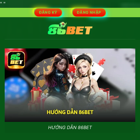
Bỏ
"
"
qua
ĐĂNG KÝ
ĐĂNG NHẬP
nội
dung
HƯỚNG DẪN 86BET