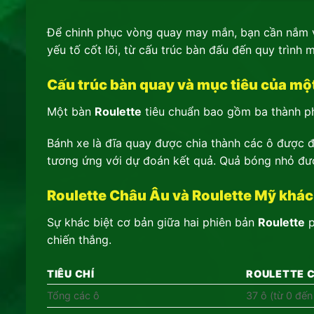
Để chinh phục vòng quay may mắn, bạn cần nắm vữ
yếu tố cốt lõi, từ cấu trúc bàn đấu đến quy trình 
Cấu trúc bàn quay và mục tiêu của mộ
Một bàn
Roulette
tiêu chuẩn bao gồm ba thành ph
Bánh xe là đĩa quay được chia thành các ô được đ
tương ứng với dự đoán kết quả. Quả bóng nhỏ đượ
Roulette Châu Âu và Roulette Mỹ khác
Sự khác biệt cơ bản giữa hai phiên bản
Roulette
p
chiến thắng.
TIÊU CHÍ
ROULETTE 
Tổng các ô
37 ô (từ 0 đến