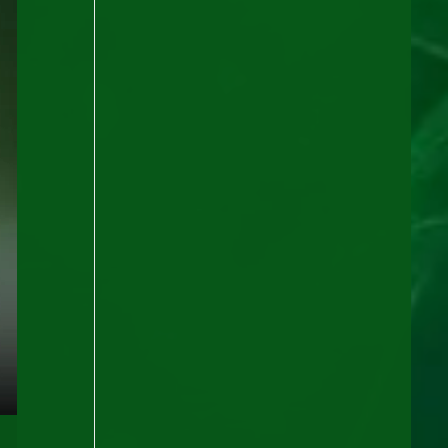
Chiến
Lược
Chơi
Thông
Minh
Tại
86bet