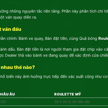
ng những nguyên tắc nền tảng. Phần này phân tích chi ti
một ván quay diễn ra.
t ván đấu
ần chính: Bánh xe quay, Bàn đặt tiền, cùng Quả bóng
Roul
ánh dấu. Bàn đặt tiền là nơi người tham gia đặt chip vào c
c Dealer thả vào bánh xe đang quay để xác định cửa chiế
 nhau thế nào?
hổ biến này ảnh hưởng trực tiếp đến xác suất cũng như cơ
CHÂU ÂU
ROULETTE MỸ
 36)
38 ô (từ 0, 00 đến 36)