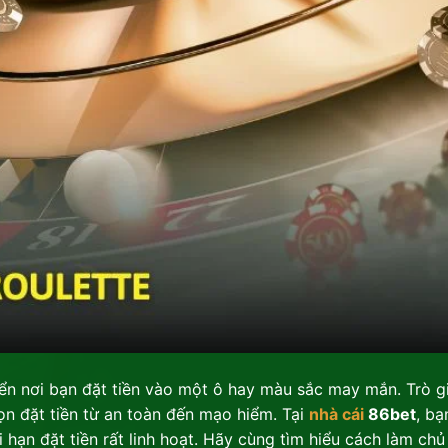
 điển nơi bạn đặt tiền vào một ô hay màu sắc may mắn. Trò giả
ọn đặt tiền từ an toàn đến mạo hiểm. Tại
nhà cái
86bet
, bạ
i hạn đặt tiền rất linh hoạt. Hãy cùng tìm hiểu cách làm ch