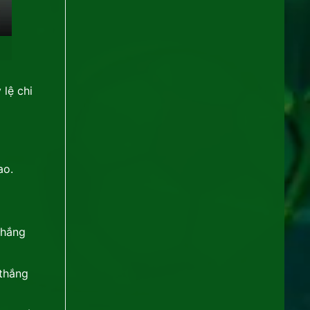
 lệ chi
ao.
thắng
 thắng