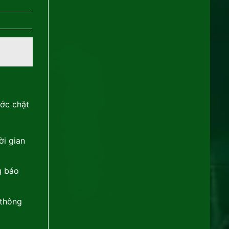
ước chặt
ời gian
g báo
 thông