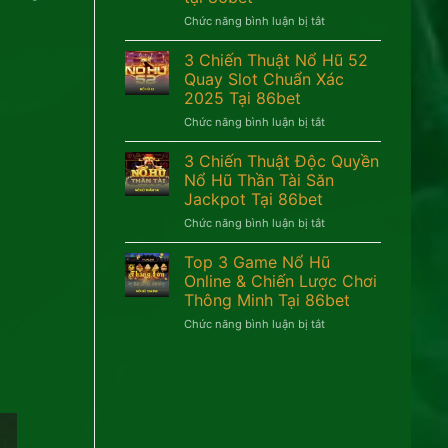
Nổ
Boss
ở
Chức năng bình luận bị tắt
Hũ
Tại
Tuyển
777
86bet
chọn
Với
3 Chiến Thuật Nổ Hũ 52
5
96%
Quay Slot Chuẩn Xác
sản
RTP
2025 Tại 86bet
phẩm
Độc
ở
Chức năng bình luận bị tắt
Nổ
Quyền
3
hũ
Tại
Chiến
uy
86bet
3 Chiến Thuật Độc Quyền
Thuật
tín
Nổ Hũ Thần Tài Săn
Nổ
nhất
Jackpot Tại 86bet
Hũ
2025
ở
Chức năng bình luận bị tắt
52
tại
3
Quay
86bet
Chiến
Slot
Top 3 Game Nổ Hũ
Thuật
Chuẩn
Online & Chiến Lược Chơi
Độc
Xác
Thông Minh Tại 86bet
Quyền
2025
ở
Chức năng bình luận bị tắt
Nổ
Tại
Top
Hũ
86bet
3
Thần
Game
Tài
Nổ
Săn
Hũ
Jackpot
Online
Tại
&
86bet