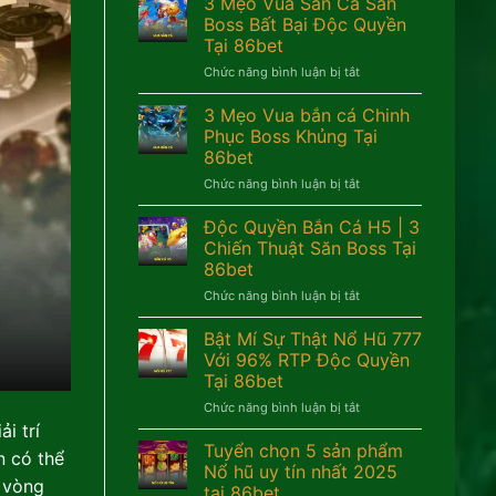
3 Mẹo Vua Săn Cá Săn
Bắn
Cực
Boss Bất Bại Độc Quyền
Cá
Đã
Tại 86bet
Rồng
Tại
ở
Chức năng bình luận bị tắt
Săn
86bet
3
Boss
Mẹo
Vàng
3 Mẹo Vua bắn cá Chinh
Vua
Bất
Phục Boss Khủng Tại
Săn
Bại
86bet
Cá
Tại
ở
Chức năng bình luận bị tắt
Săn
86bet
3
Boss
Mẹo
Bất
Độc Quyền Bắn Cá H5 | 3
Vua
Bại
Chiến Thuật Săn Boss Tại
bắn
Độc
86bet
cá
Quyền
ở
Chức năng bình luận bị tắt
Chinh
Tại
Độc
Phục
86bet
Quyền
Boss
Bật Mí Sự Thật Nổ Hũ 777
Bắn
Khủng
Với 96% RTP Độc Quyền
Cá
Tại
Tại 86bet
H5
86bet
ở
Chức năng bình luận bị tắt
|
Bật
3
i trí
Mí
Chiến
Tuyển chọn 5 sản phẩm
n có thể
Sự
Thuật
Nổ hũ uy tín nhất 2025
Thật
Săn
ủ vòng
tại 86bet