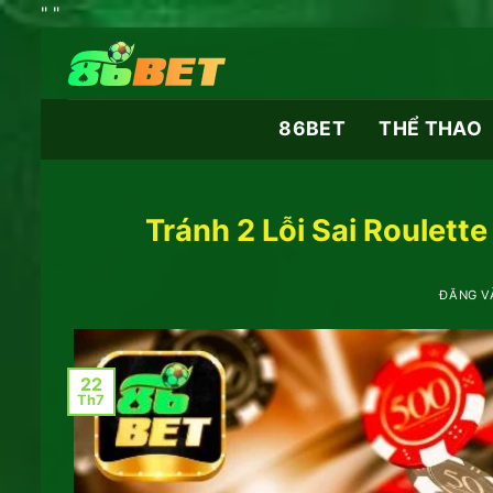
Bỏ
"
"
qua
nội
dung
86BET
THỂ THAO
Tránh 2 Lỗi Sai Roulett
ĐĂNG 
22
Th7