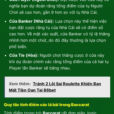
nghĩa bạn dự đoán rằng tổng điểm của tụ Người
Chơi sẽ cao hơn, gần 9 hơn so với tụ Nhà Cái.
Cửa Banker (Nhà Cái):
Lựa chọn này thể hiện việc
bạn đặt cược rằng tụ của Nhà Cái sẽ có điểm số
cao hơn. Về mặt xác suất, cửa Banker có tỷ lệ thắng
nhỉnh hơn một chút, do đó đây thường là lựa chọn
phổ biến.
Cửa Tie (Hòa):
Người chơi thắng cược ở cửa này
khi dự đoán chính xác rằng tổng điểm của cả hai tụ
Player lẫn Banker sẽ bằng nhau.
Xem thêm:
Tránh 2 Lỗi Sai Roulette Khiến Bạn
Mất Tiền Oan Tại 86bet
Quy tắc tính điểm các lá bài trong Baccarat
Tính điểm trong trò
Baccarat
rất đơn giản, logic,