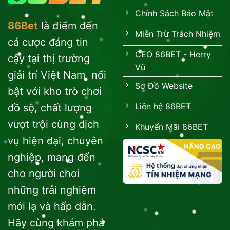
Thông
Minh
Chính Sách Bảo Mật
Tại
86Bet
là điểm đến
86bet
Miễn Trừ Trách Nhiệm
cá cược đáng tin
CEO 86BET - Herry
cậy tại thị trường
Vũ
giải trí Việt Nam, nổi
Sơ Đồ Website
bật với kho trò chơi
Liên hệ 86BET
đồ sộ, chất lượng
vượt trội cùng dịch
Khuyến Mãi 86BET
vụ hiện đại, chuyên
nghiệp, mang đến
cho người chơi
những trải nghiệm
mới lạ và hấp dẫn.
Hãy cùng khám phá