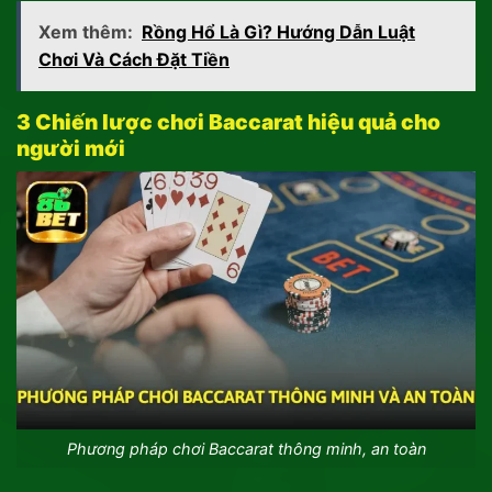
Xem thêm:
Rồng Hổ Là Gì? Hướng Dẫn Luật
Chơi Và Cách Đặt Tiền
3 Chiến lược chơi Baccarat hiệu quả cho
người mới
Phương pháp chơi Baccarat thông minh, an toàn