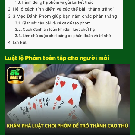
Hành động hạ phỏm và gửi bài kết thúc
Hé lộ cách tính điểm và các thế bài “thắng trắng”
3 Mẹo Đánh Phỏm giúp bạn nắm chắc phần thắng
Kỹ thuật câu bài và xé cạ để tạo phỏm
Cách đánh an toàn khi đến lượt chốt hạ
Làm chủ cuộc chơi bằng óc phán đoán và trí nhớ
Lời kết
Luật lệ Phỏm toàn tập cho người mới