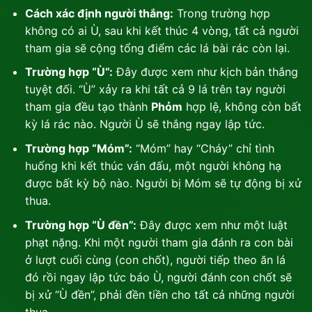
Cách xác định người thắng:
Trong trường hợp
không có ai Ù, sau khi kết thúc 4 vòng, tất cả người
tham gia sẽ cộng tổng điểm các lá bài rác còn lại.
Trường hợp “Ù”:
Đây được xem như kịch bản thắng
tuyệt đối. “Ù” xảy ra khi tất cả 9 lá trên tay người
tham gia đều tạo thành
Phỏm
hợp lệ, không còn bất
kỳ lá rác nào. Người Ù sẽ thắng ngay lập tức.
Trường hợp “Móm”:
“Móm” hay “Cháy” chỉ tình
huống khi kết thúc ván đấu, một người không hạ
được bất kỳ bộ nào. Người bị Móm sẽ tự động bị xử
thua.
Trường hợp “Ù đền”:
Đây được xem như một luật
phạt nặng. Khi một người tham gia đánh ra con bài
ở lượt cuối cùng (con chốt), người tiếp theo ăn lá
đó rồi ngay lập tức báo Ù, người đánh con chốt sẽ
bị xử “Ù đền”, phải đền tiền cho tất cả những người
thua.