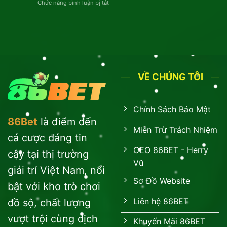
ở
Chức năng bình luận bị tắt
Quyền
Xác
Top
Nổ
2025
3
Hũ
Tại
Game
Thần
86bet
Nổ
Tài
Hũ
Săn
Online
Jackpot
&
Tại
Chiến
86bet
VỀ CHÚNG TÔI
Lược
Chơi
Thông
Minh
Chính Sách Bảo Mật
Tại
86Bet
là điểm đến
86bet
Miễn Trừ Trách Nhiệm
cá cược đáng tin
CEO 86BET - Herry
cậy tại thị trường
Vũ
giải trí Việt Nam, nổi
Sơ Đồ Website
bật với kho trò chơi
Liên hệ 86BET
đồ sộ, chất lượng
vượt trội cùng dịch
Khuyến Mãi 86BET