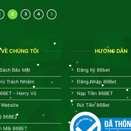
1
2
3
4
VỀ CHÚNG TÔI
HƯỚNG DẪN
 Sách Bảo Mật
Đăng Ký 86bet
Trừ Trách Nhiệm
Đăng Nhập 86Bet
6BET - Herry Vũ
Nạp Tiền 86BET
 Website
Rút Tiền 86Bet
hệ 86BET
n Mãi 86BET