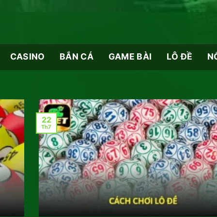
CASINO
BẮN CÁ
GAME BÀI
LÔ ĐỀ
N
22
Th7