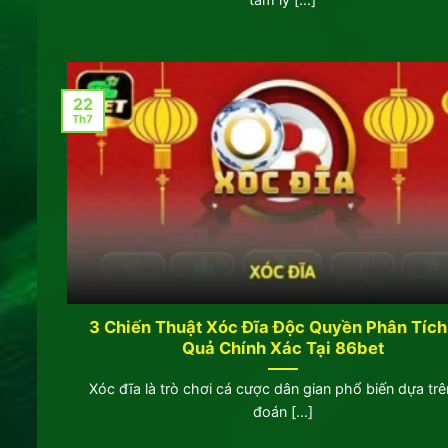
22
Th7
3 Chiến Thuật Xóc Đĩa Độc Quyền Phân Tích
Quả Chính Xác Tại 86bet
Xóc đĩa là trò chơi cá cược dân gian phổ biến dựa tr
đoán [...]