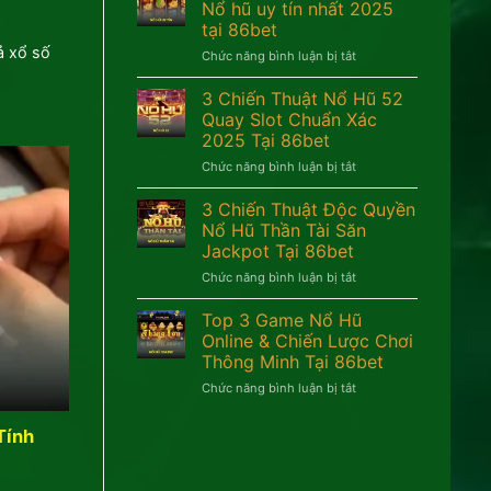
Thuật
Nổ hũ uy tín nhất 2025
Thật
Săn
tại 86bet
Nổ
Boss
ả xổ số
ở
Chức năng bình luận bị tắt
Hũ
Tại
Tuyển
777
86bet
chọn
Với
3 Chiến Thuật Nổ Hũ 52
5
96%
Quay Slot Chuẩn Xác
sản
RTP
2025 Tại 86bet
phẩm
Độc
ở
Chức năng bình luận bị tắt
Nổ
Quyền
3
hũ
Tại
Chiến
uy
86bet
3 Chiến Thuật Độc Quyền
Thuật
tín
Nổ Hũ Thần Tài Săn
Nổ
nhất
Jackpot Tại 86bet
Hũ
2025
ở
Chức năng bình luận bị tắt
52
tại
3
Quay
86bet
Chiến
Slot
Top 3 Game Nổ Hũ
Thuật
Chuẩn
Online & Chiến Lược Chơi
Độc
Xác
Thông Minh Tại 86bet
Quyền
2025
ở
Chức năng bình luận bị tắt
Nổ
Tại
Top
Hũ
86bet
3
Thần
Tính
Game
Tài
Nổ
Săn
Hũ
Jackpot