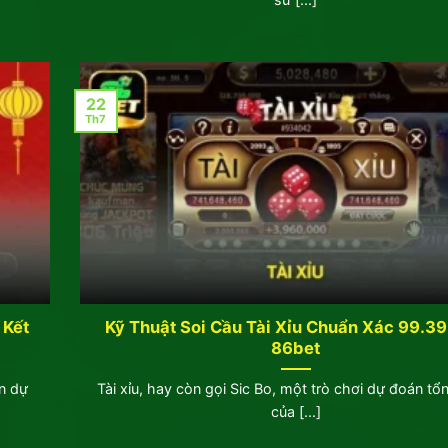
22
Th7
 Kết
Kỹ Thuật Soi Cầu Tài Xỉu Chuẩn Xác 99.3
86bet
ên dự
Tài xỉu, hay còn gọi Sic Bo, một trò chơi dự đoán tổ
của [...]