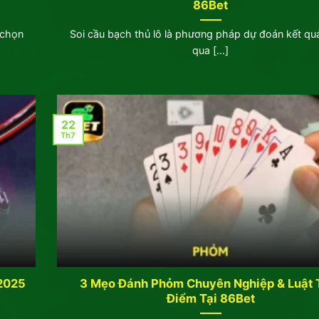
86Bet
 chọn
Soi cầu bạch thủ lô là phương pháp dự đoán kết qu
qua [...]
22
Th7
 2025
3 Mẹo Đánh Phỏm Chuyên Nghiệp & Luật 
Điểm Tại 86Bet