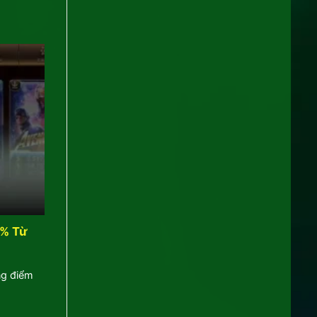
9% Từ
ng điểm